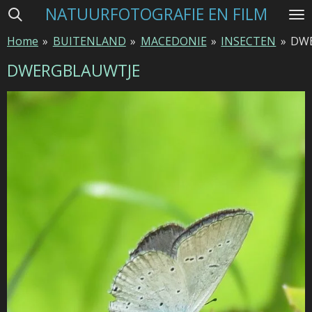
NATUURFOTOGRAFIE EN FILM
Ga
direct
Home
»
BUITENLAND
»
MACEDONIE
»
INSECTEN
»
DW
naar
de
DWERGBLAUWTJE
hoofdinhoud