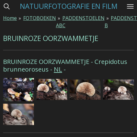
NATUURFOTOGRAFIE EN FILM
Ga
direct
Home
»
FOTOBOEKEN
»
PADDENSTOELEN
»
PADDENST
naar
ABC
B
de
hoofdinhoud
BRUINROZE OORZWAMMETJE
BRUINROZE OORZWAMMETJE -
Crepidotus
brunneoroseus -
NL
-