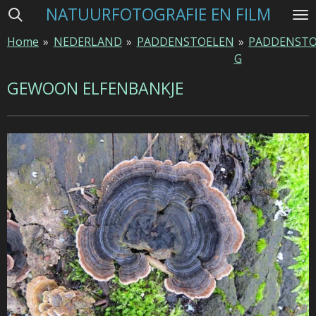
NATUURFOTOGRAFIE EN FILM
Ga
direct
Home
»
NEDERLAND
»
PADDENSTOELEN
»
PADDENSTO
naar
G
de
hoofdinhoud
GEWOON ELFENBANKJE