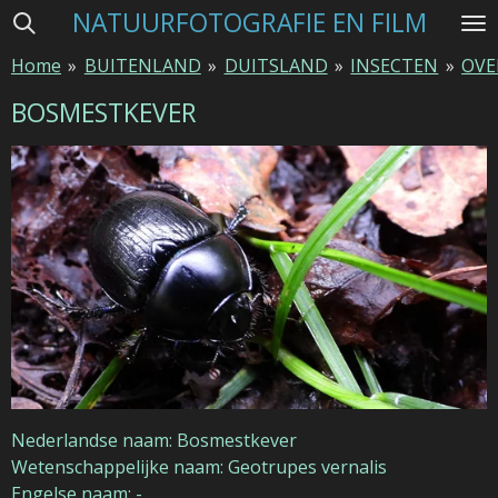
NATUURFOTOGRAFIE EN FILM
Ga
direct
Home
»
BUITENLAND
»
DUITSLAND
»
INSECTEN
»
OVE
naar
de
BOSMESTKEVER
hoofdinhoud
Nederlandse naam: Bosmestkever
Wetenschappelijke naam: Geotrupes vernalis
Engelse naam: -