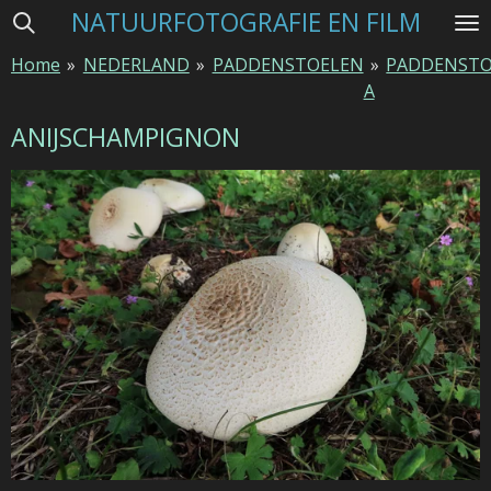
NATUURFOTOGRAFIE EN FILM
Ga
direct
Home
»
NEDERLAND
»
PADDENSTOELEN
»
PADDENSTO
naar
A
de
hoofdinhoud
ANIJSCHAMPIGNON