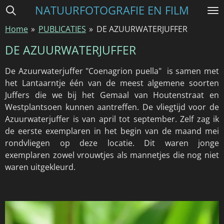
NATUURFOTOGRAFIE EN FILM
Ga
direct
Home
»
PUBLICATIES
»
DE AZUURWATERJUFFER
naar
de
DE AZUURWATERJUFFER
hoofdinhoud
De Azuurwaterjuffer "Coenagrion puella" is samen met
het Lantaarntje één van de meest algemene soorten
Juffers die we bij het Gemaal van Houtenstraat en
Westplantsoen kunnen aantreffen. De vliegtijd voor de
Azuurwaterjuffer is van april tot september. Zelf zag ik
de eerste exemplaren in het begin van de maand mei
rondvliegen op deze locatie. Dit waren jonge
exemplaren zowel vrouwtjes als mannetjes die nog niet
waren uitgekleurd.