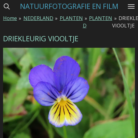
NATUURFOTOGRAFIE EN FILM
Ga
direct
Home
»
NEDERLAND
»
PLANTEN
»
PLANTEN
»
DRIEKL
naar
D
VIOOLTJE
de
hoofdinhoud
DRIEKLEURIG VIOOLTJE