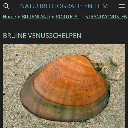
NATUURFOTOGRAFIE EN FILM
Ga
direct
Home
»
BUITENLAND
»
PORTUGAL
»
STRANDVONDSTEN
naar
de
hoofdinhoud
BRUINE VENUSSCHELPEN