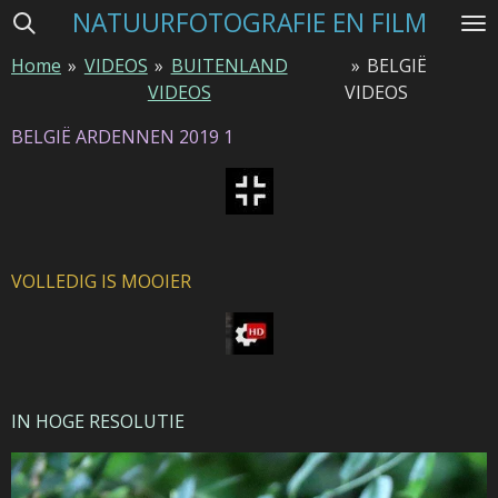
NATUURFOTOGRAFIE EN FILM
Ga
direct
Home
»
VIDEOS
»
BUITENLAND
»
BELGIË
naar
VIDEOS
VIDEOS
de
hoofdinhoud
BELGIË ARDENNEN 2019 1
VOLLEDIG IS MOOIER
IN HOGE RESOLUTIE