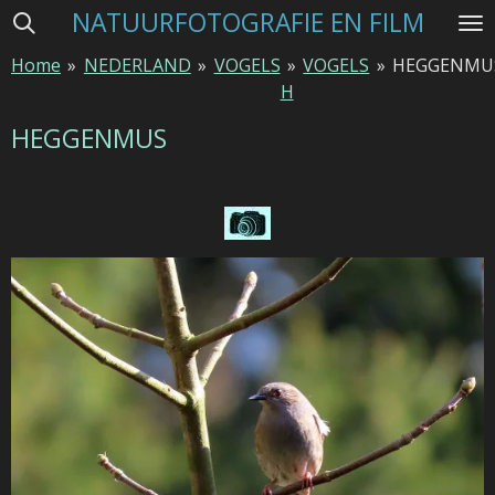
NATUURFOTOGRAFIE EN FILM
Ga
direct
Home
»
NEDERLAND
»
VOGELS
»
VOGELS
»
HEGGENMU
naar
H
de
hoofdinhoud
HEGGENMUS