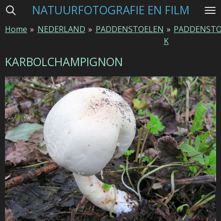
NATUURFOTOGRAFIE EN FILM
Ga
direct
Home
»
NEDERLAND
»
PADDENSTOELEN
»
PADDENSTO
naar
K
de
hoofdinhoud
KARBOLCHAMPIGNON