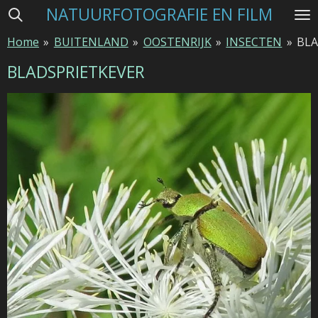
NATUURFOTOGRAFIE EN FILM
Ga
direct
Home
»
BUITENLAND
»
OOSTENRIJK
»
INSECTEN
»
BLA
naar
de
BLADSPRIETKEVER
hoofdinhoud