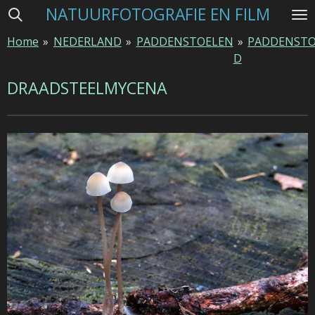
NATUURFOTOGRAFIE EN FILM
Ga
direct
Home
»
NEDERLAND
»
PADDENSTOELEN
»
PADDENSTO
naar
D
de
hoofdinhoud
DRAADSTEELMYCENA