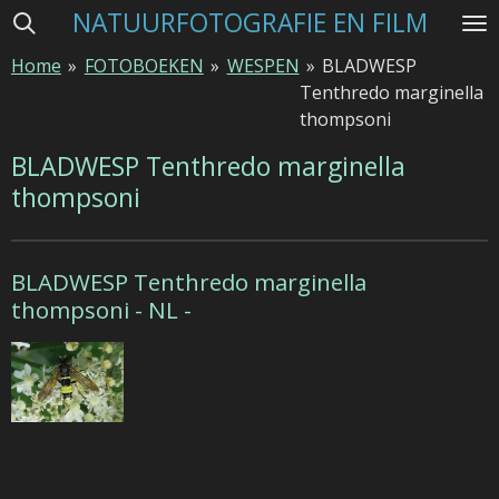
NATUURFOTOGRAFIE EN FILM
Ga
direct
Home
»
FOTOBOEKEN
»
WESPEN
»
BLADWESP
naar
Tenthredo marginella
de
thompsoni
hoofdinhoud
BLADWESP Tenthredo marginella
thompsoni
BLADWESP Tenthredo marginella
thompsoni - NL -