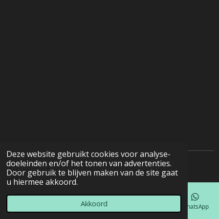
Deze website gebruikt cookies voor analyse-
doeleinden en/of het tonen van advertenties.
© 2022 - 2026 Natuurfotografie
Door gebruik te blijven maken van de site gaat
u hiermee akkoord.
Akkoord
E-mailadres
Telefoonnummer
Kaart
Facebook
WhatsApp