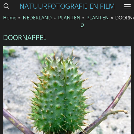
NATUURFOTOGRAFIE EN FILM
Ga
direct
Home
»
NEDERLAND
»
PLANTEN
»
PLANTEN
»
DOORN
naar
D
de
hoofdinhoud
DOORNAPPEL