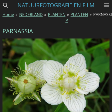
NATUURFOTOGRAFIE EN FILM
Ga
direct
Home
»
NEDERLAND
»
PLANTEN
»
PLANTEN
»
PARNASSI
naar
P
de
hoofdinhoud
PARNASSIA