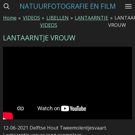
NATUURFOTOGRAFIE EN FILM
Ga
direct
Home
»
VIDEOS
»
LIBELLEN
»
LANTAARNTJE
»
LANTAA
naar
VIDEOS
VROUW
de
hoofdinhoud
LANTAARNTJE VROUW
12-06-2021 Delftse Hout Tweemolentjesvaart.
Lantaarntje vrouw jong exemplaar