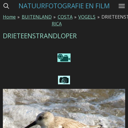
NATUURFOTOGRAFIE EN FILM
Ga
direct
Home
»
BUITENLAND
»
COSTA
»
VOGELS
»
DRIETEENS
naar
RICA
de
hoofdinhoud
DRIETEENSTRANDLOPER