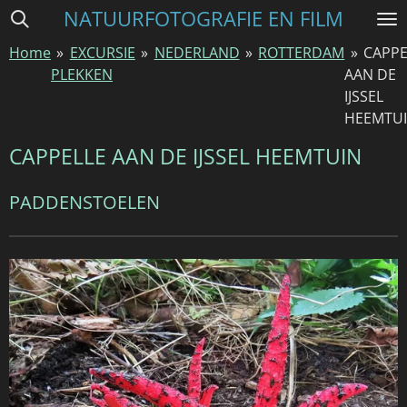
NATUURFOTOGRAFIE EN FILM
Ga
direct
Home
»
EXCURSIE
»
NEDERLAND
»
ROTTERDAM
»
CAPPE
naar
PLEKKEN
AAN DE
de
IJSSEL
hoofdinhoud
HEEMTU
CAPPELLE AAN DE IJSSEL HEEMTUIN
PADDENSTOELEN