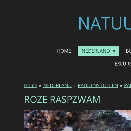
Ga
direct
NATUU
naar
de
hoofdinhoud
HOME
NEDERLAND
B
EXCUR
Home
»
NEDERLAND
»
PADDENSTOELEN
»
PA
ROZE RASPZWAM