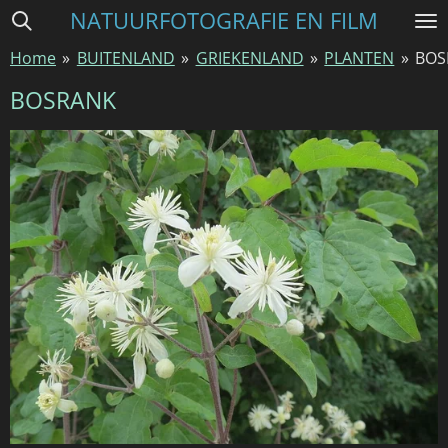
NATUURFOTOGRAFIE EN FILM
Ga
direct
Home
»
BUITENLAND
»
GRIEKENLAND
»
PLANTEN
»
BOS
naar
de
BOSRANK
hoofdinhoud