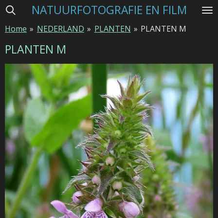
NATUURFOTOGRAFIE EN FILM
Ga
direct
Home
»
NEDERLAND
»
PLANTEN
»
PLANTEN M
naar
de
PLANTEN M
hoofdinhoud