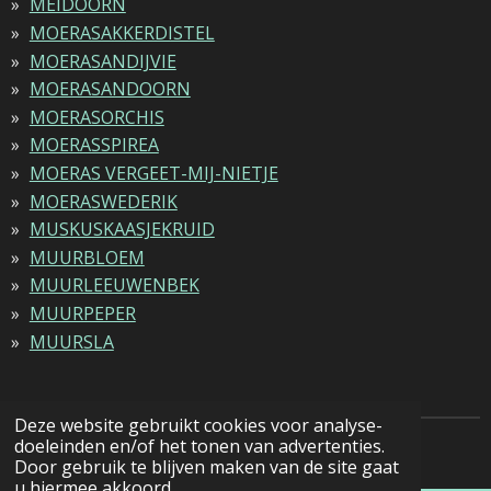
MEIDOORN
MOERASAKKERDISTEL
MOERASANDIJVIE
MOERASANDOORN
MOERASORCHIS
MOERASSPIREA
MOERAS VERGEET-MIJ-NIETJE
MOERASWEDERIK
MUSKUSKAASJEKRUID
MUURBLOEM
MUURLEEUWENBEK
MUURPEPER
MUURSLA
Deze website gebruikt cookies voor analyse-
doeleinden en/of het tonen van advertenties.
© 2022 - 2026 Natuurfotografie
Door gebruik te blijven maken van de site gaat
u hiermee akkoord.