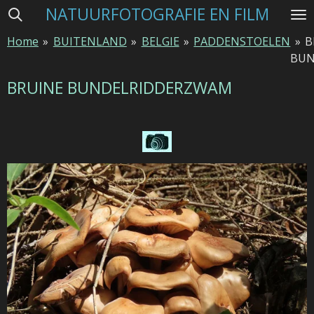
NATUURFOTOGRAFIE EN FILM
Ga
direct
Home
»
BUITENLAND
»
BELGIE
»
PADDENSTOELEN
»
B
naar
BUN
de
hoofdinhoud
BRUINE BUNDELRIDDERZWAM