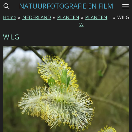
NATUURFOTOGRAFIE EN FILM
Ga
direct
Home
»
NEDERLAND
»
PLANTEN
»
PLANTEN
»
WILG
naar
W
de
hoofdinhoud
WILG