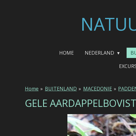
Ga
direct
NATUU
naar
de
hoofdinhoud
HOME
NEDERLAND
B
EXCUR
Home
»
BUITENLAND
»
MACEDONIE
»
PADDE
GELE AARDAPPELBOVIS