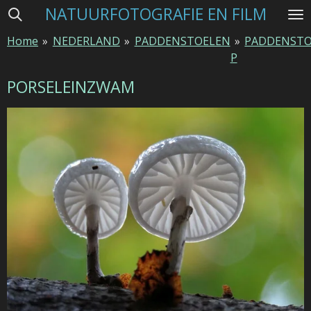
NATUURFOTOGRAFIE EN FILM
Ga
direct
Home
»
NEDERLAND
»
PADDENSTOELEN
»
PADDENSTO
naar
P
de
hoofdinhoud
PORSELEINZWAM