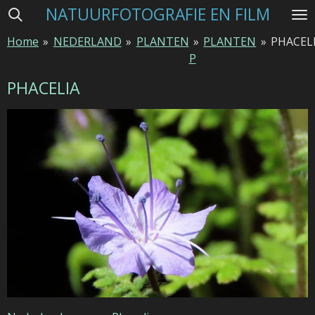
NATUURFOTOGRAFIE EN FILM
Ga
direct
Home
»
NEDERLAND
»
PLANTEN
»
PLANTEN
»
PHACEL
naar
P
de
hoofdinhoud
PHACELIA