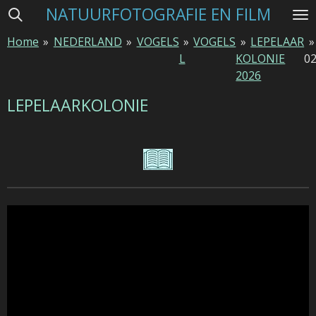
NATUURFOTOGRAFIE EN FILM
Ga
direct
Home
»
NEDERLAND
»
VOGELS
»
VOGELS
»
LEPELAAR
»
naar
L
KOLONIE
02
de
2026
hoofdinhoud
LEPELAARKOLONIE