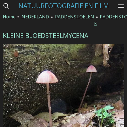
NATUURFOTOGRAFIE EN FILM
Ga
direct
Home
»
NEDERLAND
»
PADDENSTOELEN
»
PADDENSTO
naar
K
de
hoofdinhoud
KLEINE BLOEDSTEELMYCENA