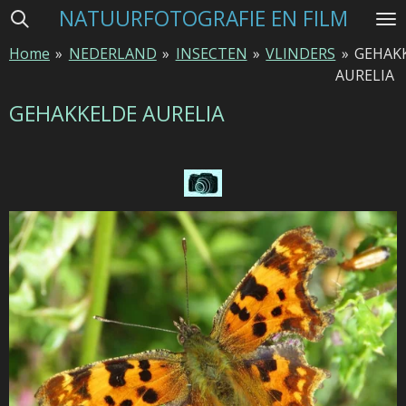
NATUURFOTOGRAFIE EN FILM
Ga
direct
Home
»
NEDERLAND
»
INSECTEN
»
VLINDERS
»
GEHAK
naar
AURELIA
de
hoofdinhoud
GEHAKKELDE AURELIA