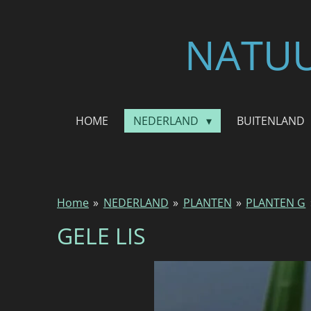
Ga
direct
NATUU
naar
de
hoofdinhoud
HOME
NEDERLAND
BUITENLAND
Home
»
NEDERLAND
»
PLANTEN
»
PLANTEN G
GELE LIS