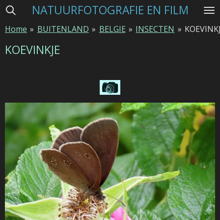
NATUURFOTOGRAFIE EN FILM
Ga
direct
Home
»
BUITENLAND
»
BELGIE
»
INSECTEN
»
KOEVINK
naar
de
KOEVINKJE
hoofdinhoud