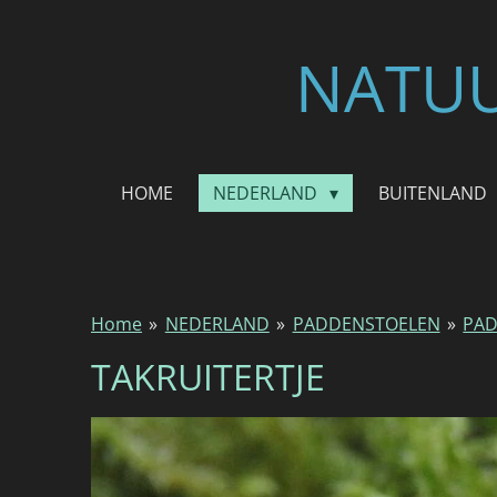
Ga
direct
NATUU
naar
de
hoofdinhoud
HOME
NEDERLAND
BUITENLAND
Home
»
NEDERLAND
»
PADDENSTOELEN
»
PAD
TAKRUITERTJE