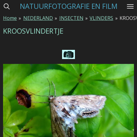
NATUURFOTOGRAFIE EN FILM
Ga
direct
Home
»
NEDERLAND
»
INSECTEN
»
VLINDERS
»
KROOS
naar
de
KROOSVLINDERTJE
hoofdinhoud