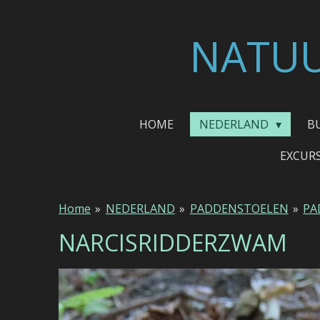
Ga
direct
NATUU
naar
de
hoofdinhoud
HOME
NEDERLAND
B
EXCUR
Home
»
NEDERLAND
»
PADDENSTOELEN
»
PA
NARCISRIDDERZWAM