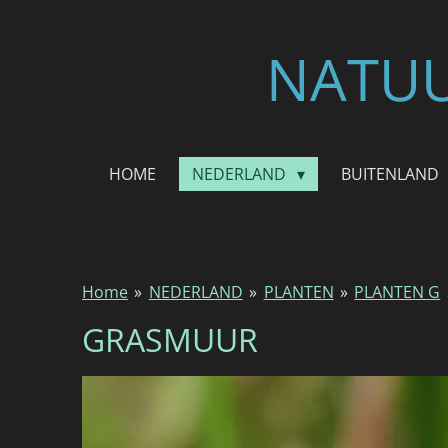
Ga
direct
NATUU
naar
de
hoofdinhoud
HOME
NEDERLAND
BUITENLAND
Home
»
NEDERLAND
»
PLANTEN
»
PLANTEN G
GRASMUUR