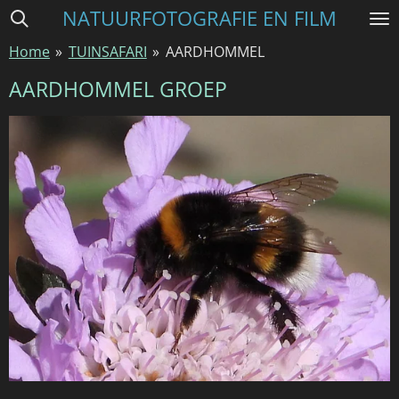
NATUURFOTOGRAFIE EN FILM
Ga
direct
Home
»
TUINSAFARI
»
AARDHOMMEL
naar
de
AARDHOMMEL GROEP
hoofdinhoud