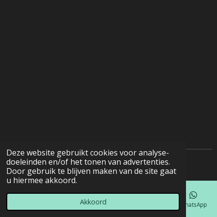
Deze website gebruikt cookies voor analyse-
doeleinden en/of het tonen van advertenties.
© 2022 - 2026 Natuurfotografie
Door gebruik te blijven maken van de site gaat
u hiermee akkoord.
Akkoord
E-mailadres
Telefoonnummer
Kaart
Facebook
WhatsApp