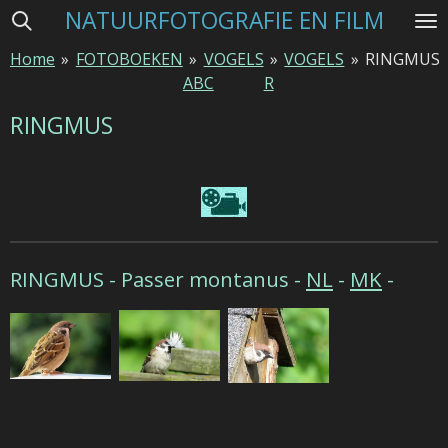
NATUURFOTOGRAFIE EN FILM
Ga
direct
Home
»
FOTOBOEKEN
»
VOGELS
»
VOGELS
»
RINGMUS
naar
ABC
R
de
hoofdinhoud
RINGMUS
RINGMUS -
Passer montanus -
NL
-
MK
-