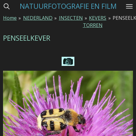
NATUURFOTOGRAFIE EN FILM
Ga
direct
Home
»
NEDERLAND
»
INSECTEN
»
KEVERS
»
PENSEEL
naar
TORREN
de
hoofdinhoud
PENSEELKEVER