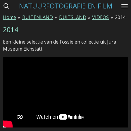
NATUURFOTOGRAFIE EN FILM
Ga
direct
Home
»
BUITENLAND
»
DUITSLAND
»
VIDEOS
»
2014
naar
de
2014
hoofdinhoud
Een kleine selectie van de Fossielen collectie uit Jura
Museum Eichstätt