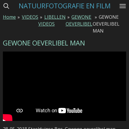
NATUURFOTOGRAFIE EN FILM
Ga
direct
Home
»
VIDEOS
»
LIBELLEN
»
GEWONE
»
GEWONE
naar
VIDEOS
OEVERLIBEL
OEVERLIBEL
de
MAN
hoofdinhoud
GEWONE OEVERLIBEL MAN
28-05-2018 Staelduinse Bos. Gewone oeverlibel man