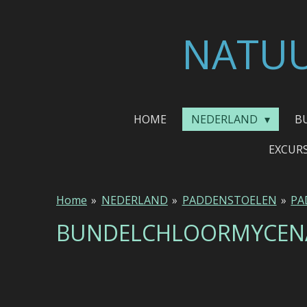
Ga
direct
NATUU
naar
de
hoofdinhoud
HOME
NEDERLAND
B
EXCUR
Home
»
NEDERLAND
»
PADDENSTOELEN
»
PA
BUNDELCHLOORMYCEN