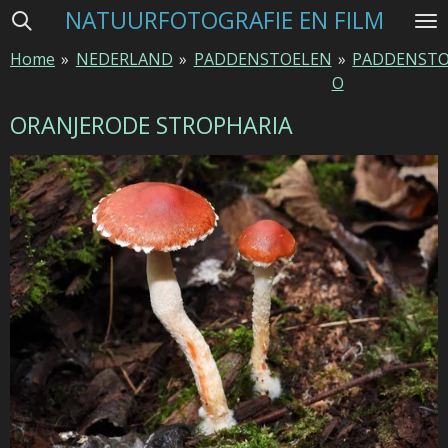
NATUURFOTOGRAFIE EN FILM
Ga
direct
Home
»
NEDERLAND
»
PADDENSTOELEN
»
PADDENSTO
naar
O
de
hoofdinhoud
ORANJERODE STROPHARIA