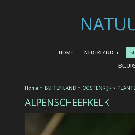
Ga
direct
NATUU
naar
de
hoofdinhoud
HOME
NEDERLAND
B
EXCUR
Home
»
BUITENLAND
»
OOSTENRIJK
»
PLANT
ALPENSCHEEFKELK