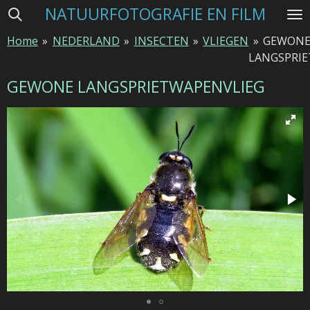
NATUURFOTOGRAFIE EN FILM
Ga
direct
Home
»
NEDERLAND
»
INSECTEN
»
VLIEGEN
»
GEWON
naar
LANGSPRI
de
hoofdinhoud
GEWONE LANGSPRIETWAPENVLIEG