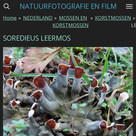
NATUURFOTOGRAFIE EN FILM
Ga
direct
Home
»
NEDERLAND
»
MOSSEN EN
»
KORSTMOSSEN
»
naar
KORSTMOSSEN
L
de
hoofdinhoud
SOREDIEUS LEERMOS