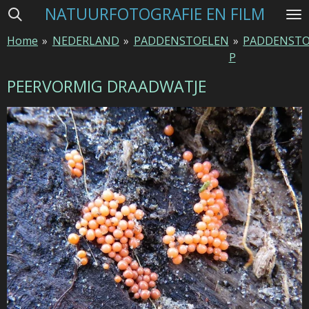
NATUURFOTOGRAFIE EN FILM
Ga
direct
Home
»
NEDERLAND
»
PADDENSTOELEN
»
PADDENSTO
naar
P
de
hoofdinhoud
PEERVORMIG DRAADWATJE