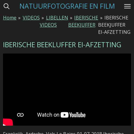
NATUURFOTOGRAFIE EN FILM
Ga
direct
Home
»
VIDEOS
»
LIBELLEN
»
IBERISCHE
»
IBERISCHE
naar
VIDEOS
BEEKJUFFER
BEEKJUFFER
de
EI-AFZETTING
hoofdinhoud
IBERISCHE BEEKLUFFER EI-AFZETTING
Frankrijk, Ardeche, Vals Le Bains 01-07-2018 Iberische