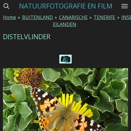
NATUURFOTOGRAFIE EN FILM
Ga
direct
Home
»
BUITENLAND
»
CANARISCHE
»
TENERIFE
»
INS
naar
EILANDEN
de
hoofdinhoud
DISTELVLINDER