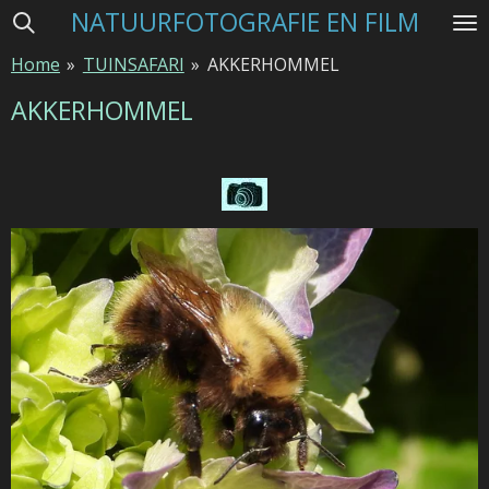
NATUURFOTOGRAFIE EN FILM
Ga
direct
Home
»
TUINSAFARI
»
AKKERHOMMEL
naar
de
AKKERHOMMEL
hoofdinhoud